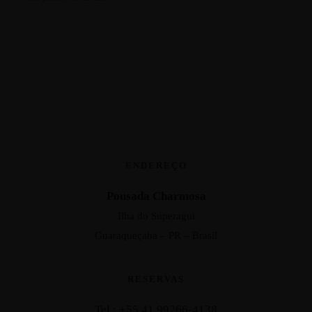
ENDEREÇO
Pousada Charmosa
Ilha do Superagui
Guaraqueçaba – PR – Brasil
RESERVAS
Tel.: +55 41 99266-4138