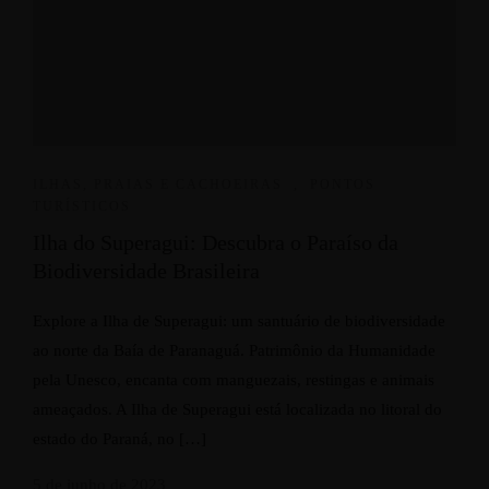
ILHAS, PRAIAS E CACHOEIRAS
,
PONTOS
TURÍSTICOS
Ilha do Superagui: Descubra o Paraíso da
Biodiversidade Brasileira
Explore a Ilha de Superagui: um santuário de biodiversidade
ao norte da Baía de Paranaguá. Patrimônio da Humanidade
pela Unesco, encanta com manguezais, restingas e animais
ameaçados. A Ilha de Superagui está localizada no litoral do
estado do Paraná, no […]
5 de junho de 2023