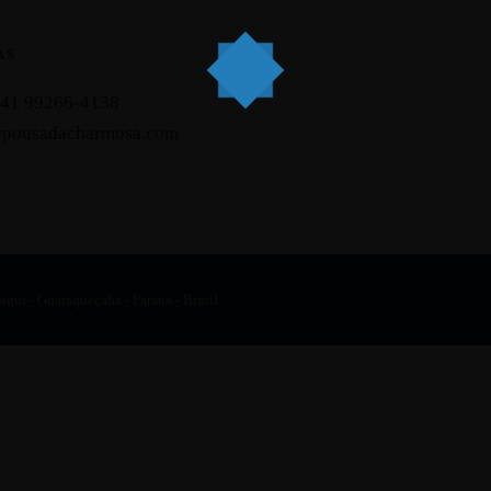
AS
5 41 99266-4138
@pousadacharmosa.com
gui - Guaraqueçaba - Paraná - Brasil