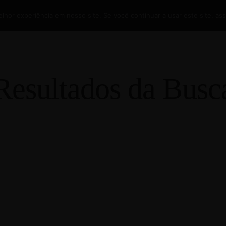
hor experiência em nosso site. Se você continuar a usar este site, as
ARMOSA
O QUE FAZER?
EXPLORE
FOTOS
BLOG
Resultados da Busc