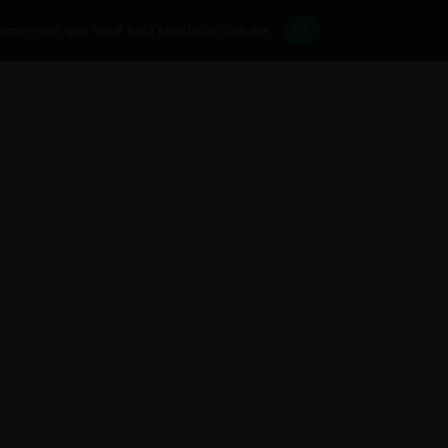
0
sumiremos que você está satisfeito com ele.
Ok
CONTATO
RESERVAS
LOGIN