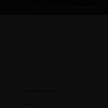
Usamos cookies para garantir que oferecemos a mel
HOME
ACOMODAÇÕES
POUSADA CH
Os campos obrigatórios são
*
Checkin
*